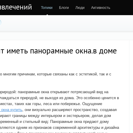
звлечений
Топики
Блоги
Люди
Активность
т иметь панорамные окна.в доме
 многим причинам, которые связаны как с эстетикой, так и с
 природой: панорамные окна открывают потрясающий вид на
аждаться природой, не выходя из дома. Это особенно ценится в
естах, таких как горы, леса или побережье. Ощущение
 окна купить
, они визуально расширяют пространство, создавая
тирают границы между интерьером и экстерьером, делая дом
временный и стильный вид: Панорамные окна придают дому
вляются одним из признаков современной архитектуры и дизайна