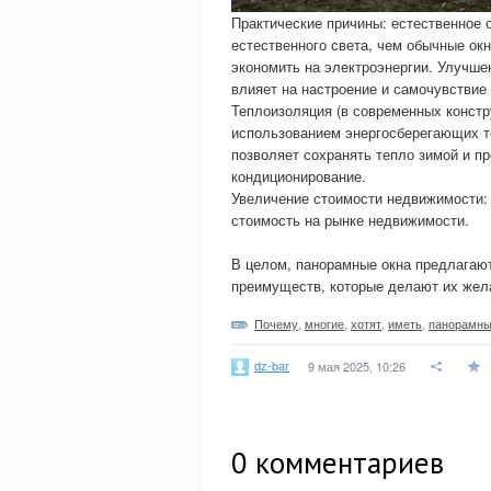
Практические причины: естественное
естественного света, чем обычные окн
экономить на электроэнергии. Улучше
влияет на настроение и самочувствие
Теплоизоляция (в современных констр
использованием энергосберегающих т
позволяет сохранять тепло зимой и п
кондиционирование.
Увеличение стоимости недвижимости: 
стоимость на рынке недвижимости.
В целом, панорамные окна предлагают
преимуществ, которые делают их жел
Почему
,
многие
,
хотят
,
иметь
,
панорамн
dz-bar
9 мая 2025, 10:26
0
комментариев