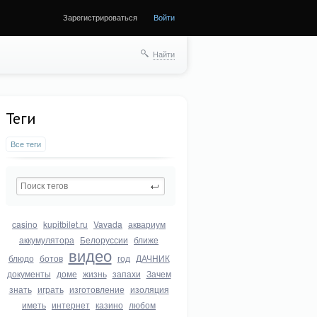
Зарегистрироваться
Войти
Найти
Теги
Все теги
casino
kupitbilet.ru
Vavada
аквариум
аккумулятора
Белоруссии
ближе
видео
блюдо
ботов
год
ДАЧНИК
документы
доме
жизнь
запахи
Зачем
знать
играть
изготовление
изоляция
иметь
интернет
казино
любом