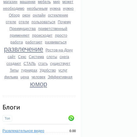
магазин
машинки
мебель
мир
может
необходимо
необычным
нужна
нужно
Обзор
окон
онлайн
остекление
отеле
отели
пользоваться
Почему
Преимущества
приветственный
применяют
происходит
просто
работа
работают
развиваться
развлечение
Ростов-на-Дону
сайт
Секс
Система
слоты
снега
создают
СТАЛЬ
стать
существует
Типы
турнирах
Удобство
услуг
фильма
цена
человек
Эффективная
юмор
Блоги
Топ
Развлекательное видео
0.00