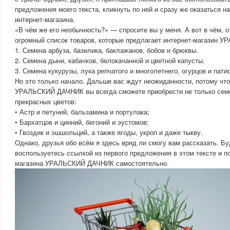
предложения моего текста, кликнуть по ней и сразу же оказаться н
интернет-магазина.
«В чём же его необычность?» — спросите вы у меня. А вот в чём, 
огромный список товаров, которые предлагает интернет-магазин
1. Семена арбуза, базилика, баклажанов, бобов и брюквы.
2. Семена дыни, кабачков, белокачанной и цветной капусты.
3. Семена кукурузы, лука репчатого и многолетнего, огурцов и пати
Но это только начало. Дальше вас ждут неожиданности, потому что
УРАЛЬСКИЙ ДАЧНИК вы всегда сможете приобрести не только семе
прекрасных цветов:
• Астр и петуний, бальзамина и портулака;
• Бархатцов и цинний, бегоний и эустомов;
• Гвоздик и эшшольций, а также ягоды, укроп и даже тыкву.
Однако, друзья обо всём я здесь вряд ли смогу вам рассказать. Б
воспользуетесь ссылкой из первого предложения в этом тексте и по
магазина УРАЛЬСКИЙ ДАЧНИК самостоятельно.