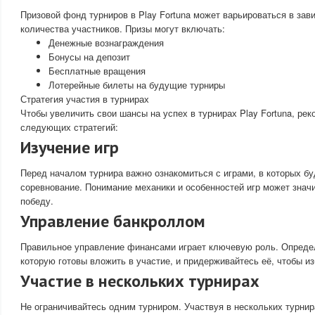
Призовой фонд турниров в Play Fortuna может варьироваться в зави
количества участников. Призы могут включать:
Денежные вознаграждения
Бонусы на депозит
Бесплатные вращения
Лотерейные билеты на будущие турниры
Стратегия участия в турнирах
Чтобы увеличить свои шансы на успех в турнирах Play Fortuna, ре
следующих стратегий:
Изучение игр
Перед началом турнира важно ознакомиться с играми, в которых бу
соревнование. Понимание механики и особенностей игр может знач
победу.
Управление банкроллом
Правильное управление финансами играет ключевую роль. Опред
которую готовы вложить в участие, и придерживайтесь её, чтобы и
Участие в нескольких турнирах
Не ограничивайтесь одним турниром. Участвуя в нескольких турни