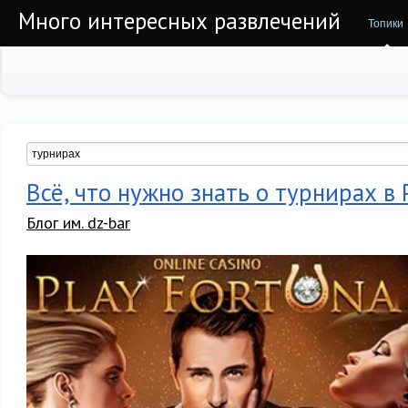
Много интересных развлечений
Топики
Всё, что нужно знать о турнирах в 
Блог им. dz-bar