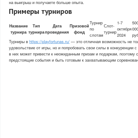
на выигрыш и получаете больше опыта.
Примеры турниров
Турнир
1-7
50
Название
Тип
Дата
Призовой
Слот-
по
октября
00
турнира
турнира
проведения
фонд
турнир
слотам
2024
ру
Турниры в
https://playfortunas.ru/
— это отличная возможность не то
удовольствие от игры, но и попробовать свои силы в конкуренции с
в них может привести к неожиданным призам и подаркам, поэтому с
предстоящие события и быть готовым к захватывающим соревнова