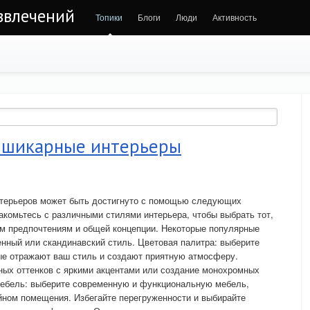
звлечений
Топики
Блоги
Люди
Активность
т шикарные интерьеры
нтерьеров может быть достигнуто с помощью следующих
акомьтесь с различными стилями интерьера, чтобы выбрать тот,
им предпочтениям и общей концепции. Некоторые популярные
нный или скандинавский стиль. Цветовая палитра: выберите
ые отражают ваш стиль и создают приятную атмосферу.
ных оттенков с яркими акцентами или создание монохромных
Мебель: выберите современную и функциональную мебель,
йном помещения. Избегайте перегруженности и выбирайте