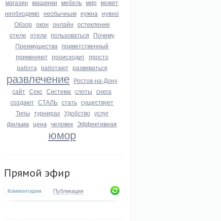
магазин
машинки
мебель
мир
может
необходимо
необычным
нужна
нужно
Обзор
окон
онлайн
остекление
отеле
отели
пользоваться
Почему
Преимущества
приветственный
применяют
происходит
просто
работа
работают
развиваться
развлечение
Ростов-на-Дону
сайт
Секс
Система
слоты
снега
создают
СТАЛЬ
стать
существует
Типы
турнирах
Удобство
услуг
фильма
цена
человек
Эффективная
юмор
Прямой эфир
Комментарии
Публикации