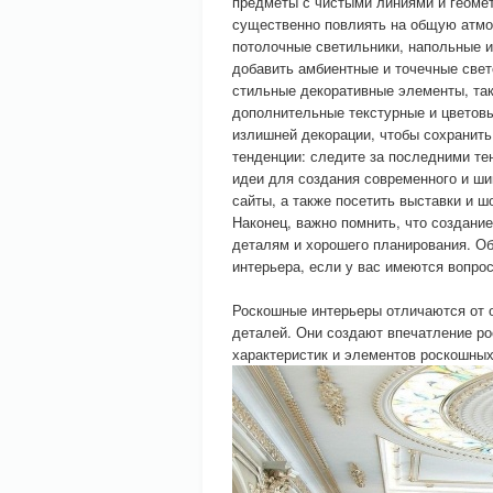
предметы с чистыми линиями и геоме
существенно повлиять на общую атм
потолочные светильники, напольные и
добавить амбиентные и точечные све
стильные декоративные элементы, так
дополнительные текстурные и цветовы
излишней декорации, чтобы сохранить
тенденции: следите за последними те
идеи для создания современного и шик
сайты, а также посетить выставки и 
Наконец, важно помнить, что создани
деталям и хорошего планирования. О
интерьера, если у вас имеются вопро
Роскошные интерьеры отличаются от о
деталей. Они создают впечатление ро
характеристик и элементов роскошных