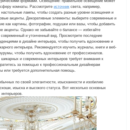
трическими формами. Освещение: правильное освещение может
осферу комнаты. Рассмотрите
источник
света, например,
 настольные лампы, чтобы создать разные уровни освещения и
товые акценты. Декоративные элементы: выберите современные и
ие как картины, фотографии, подушки или вазы, чтобы добавить
е акценты. Однако не забывайте о балансе — избегайте
 современный и утонченный вид. Просмотрите последние
нденциями в дизайне интерьера, чтобы получить вдохновение и
арного интерьера. Рекомендуется изучить журналы, книги и веб-
шоурумы, чтобы получить вдохновение от профессионалов.
е шикарных и современных интерьеров требует внимания к
братитесь за помощью к профессиональным дизайнерам
сы или требуется дополнительная помощь.
бычных по своей элегантности, изысканности и изобилию
скоши, изыска и высокого статуса. Вот несколько основных
 интерьеров.