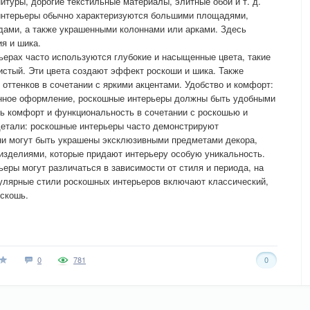
итуры, дорогие текстильные материалы, элитные обои и т. д.
интерьеры обычно характеризуются большими площадями,
дами, а также украшенными колоннами или арками. Здесь
я и шика.
ьерах часто используются глубокие и насыщенные цвета, такие
тистый. Эти цвета создают эффект роскоши и шика. Также
оттенков в сочетании с яркими акцентами. Удобство и комфорт:
анное оформление, роскошные интерьеры должны быть удобными
ь комфорт и функциональность в сочетании с роскошью и
детали: роскошные интерьеры часто демонстрируют
ни могут быть украшены эксклюзивными предметами декора,
изделиями, которые придают интерьеру особую уникальность.
еры могут различаться в зависимости от стиля и периода, на
пулярные стили роскошных интерьеров включают классический,
оскошь.
0
781
0