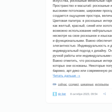
искусства, роскошные мебельные гарн
Пространство и масштаб: роскошные 
высокими потолками, широкими прохо
создается ощущение простора, величи
Цветовая палитра: в роскошных интер
как желтый, красный, синий или золо
возможно использование нейтральных 
несмотря на свое роскошное и изыск
и функциональными. Важно обеспечит
элегантностью. Индивидуальность и 
индивидуальный подход к дизайну. О
ручной работы или индивидуальными 
Важно отметить, что роскошные интерь
которых они основаны. Некоторые по
барокко, арт-деко или современную р
Читать дальше →
сейчас
,
создают
,
шикарные
,
интерьеры
dz-bar
8 октября 2023, 09:54