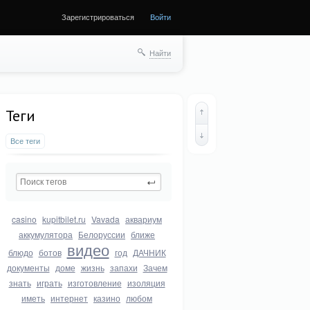
Зарегистрироваться
Войти
Найти
Теги
Все теги
casino
kupitbilet.ru
Vavada
аквариум
аккумулятора
Белоруссии
ближе
видео
блюдо
ботов
год
ДАЧНИК
документы
доме
жизнь
запахи
Зачем
знать
играть
изготовление
изоляция
иметь
интернет
казино
любом