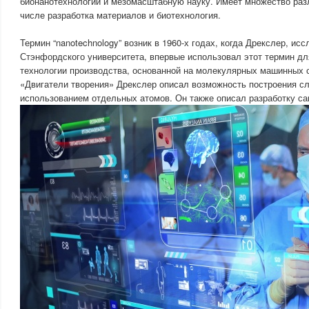
бионанотехнологии и мезомасштабную науку. Имеет множество раз
числе разработка материалов и биотехнология.
Термин “nanotechnology” возник в 1960-х годах, когда Дрекслер, ис
Стэнфордского университета, впервые использовал этот термин д
технологии производства, основанной на молекулярных машинных с
«Двигатели творения» Дрекслер описал возможность построения с
использованием отдельных атомов. Он также описал разработку са