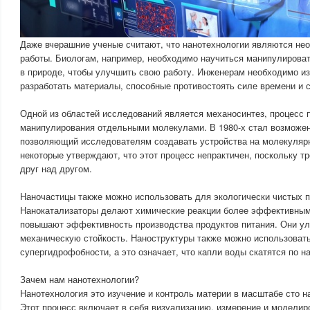
Даже вчерашние ученые считают, что нанотехнологии являются не
работы. Биологам, например, необходимо научиться манипулирова
в природе, чтобы улучшить свою работу. Инженерам необходимо из
разработать материалы, способные противостоять силе времени и 
Одной из областей исследований является механосинтез, процесс
манипулирования отдельными молекулами. В 1980-х стал возможен
позволяющий исследователям создавать устройства на молекуляр
некоторые утверждают, что этот процесс непрактичен, поскольку т
друг над другом.
Наночастицы также можно использовать для экологически чистых 
Нанокатализаторы делают химические реакции более эффективным
повышают эффективность производства продуктов питания. Они у
механическую стойкость. Наноструктуры также можно использоват
супергидрофобности, а это означает, что капли воды скатятся по н
Зачем нам нанотехнологии?
Нанотехнология это изучение и контроль материи в масштабе сто 
Этот процесс включает в себя визуализацию, измерение и моделир