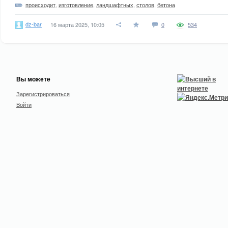
происходит
,
изготовление
,
ландшафтных
,
столов
,
бетона
dz-bar
16 марта 2025, 10:05
0
534
Вы можете
Зарегистрироваться
Войти