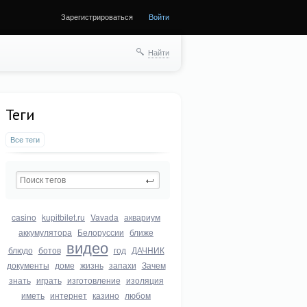
Зарегистрироваться
Войти
Найти
Теги
Все теги
casino
kupitbilet.ru
Vavada
аквариум
аккумулятора
Белоруссии
ближе
видео
блюдо
ботов
год
ДАЧНИК
документы
доме
жизнь
запахи
Зачем
знать
играть
изготовление
изоляция
иметь
интернет
казино
любом