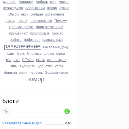
магазин
машинки
мебель
мир
может
необходимо
необычным
нужна
нужно
Обзор
окон
онлайн
остекление
отеле
отели
пользоваться
Почему
Преимущества
приветственный
применяют
происходит
просто
работа
работают
развиваться
развлечение
Ростов-на-Дону
сайт
Секс
Система
слоты
снега
создают
СТАЛЬ
стать
существует
Типы
турнирах
Удобство
услуг
фильма
цена
человек
Эффективная
юмор
Блоги
Топ
Развлекательное видео
0.00