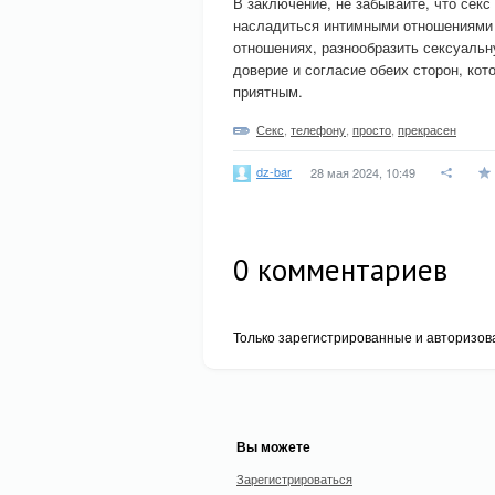
В заключение, не забывайте, что сек
насладиться интимными отношениями н
отношениях, разнообразить сексуальн
доверие и согласие обеих сторон, ко
приятным.
Секс
,
телефону
,
просто
,
прекрасен
dz-bar
28 мая 2024, 10:49
0
комментариев
Только зарегистрированные и авторизов
Вы можете
Зарегистрироваться